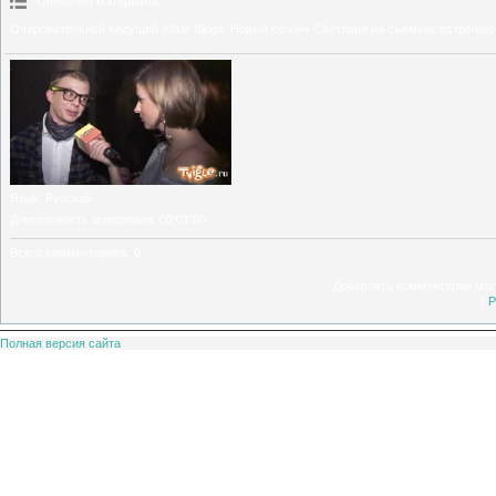
Описание материала
:
Очаровательной ведущей «Star Blogs. Новый сезон» Светлане на съемках встречаю
Язык
: Русский
Длительность материала
: 00:01:09
Всего комментариев
:
0
Добавлять комментарии могу
[
Р
Полная версия сайта