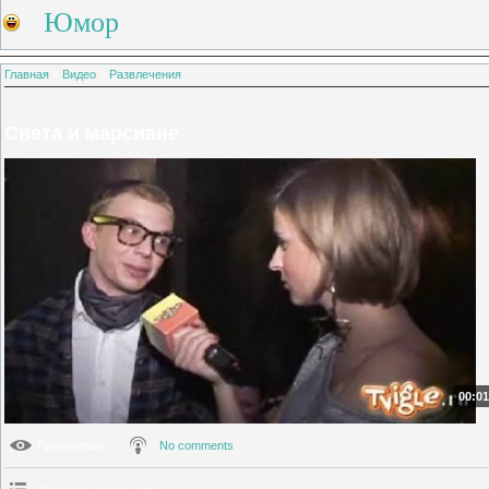
Юмор
Главная
»
Видео
»
Развлечения
Света и марсиане
00:01
Просмотры
:
No comments