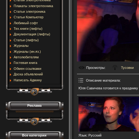
Статьи электротехника
Плакаты электротехника
Статьи электроника
Статьи Компьютер
Любимый софт
Тех.книги (лифты)
Документация (лифты)
Статьи (лифты)
Журналы
Журналы (ин.яз.)
Автолюбителям
Гостевая книга
Просмотры
:
Тусовки
Обмен ссылками
Доска объявлений
Написать Админу
Описание материала
:
Юля Савичева готовится к празднику
Реклама
Все категории
Язык
: Русский