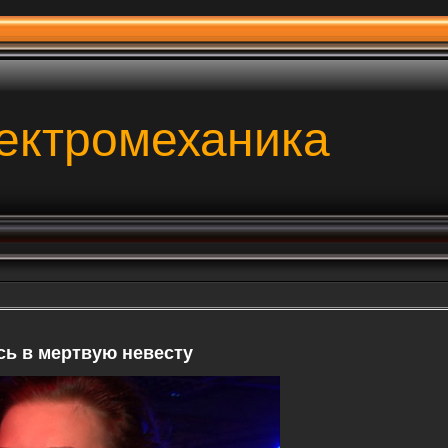
ектромеханика
сь в мертвую невесту