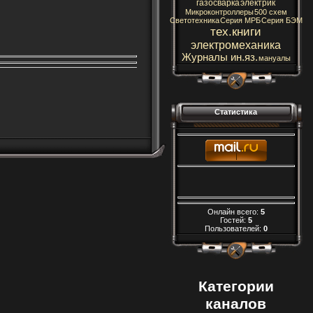
газосварка
электрик
Микроконтроллеры
500 схем
Светотехника
Серия МРБ
Серия БЭМ
тех.книги
электромеханика
Журналы ин.яз.
мануалы
Статистика
Онлайн всего:
5
Гостей:
5
Пользователей:
0
Категории
каналов