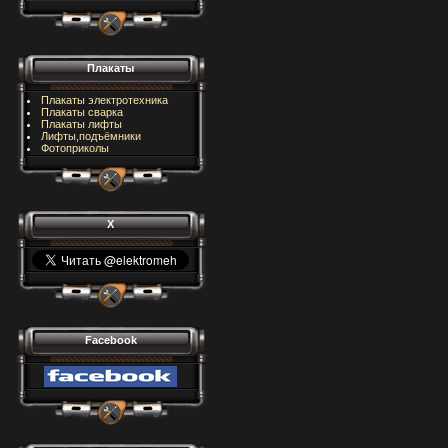
Плакаты
Плакаты электротехника
Плакаты сварка
Плакаты лифты
Лифты,подъёмники
Фотоприколы
X
Facebook