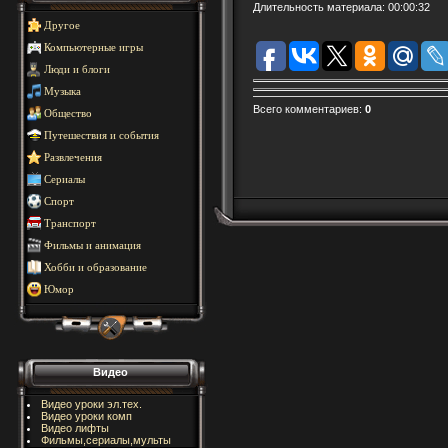
Длительность материала
: 00:00:32
Другое
Компьютерные игры
Люди и блоги
Музыка
Всего комментариев
:
0
Общество
Путешествия и события
Развлечения
Сериалы
Спорт
Транспорт
Фильмы и анимация
Хобби и образование
Юмор
Видео
Видео уроки эл.тех.
Видео уроки комп
Видео лифты
Фильмы,сериалы,мульты