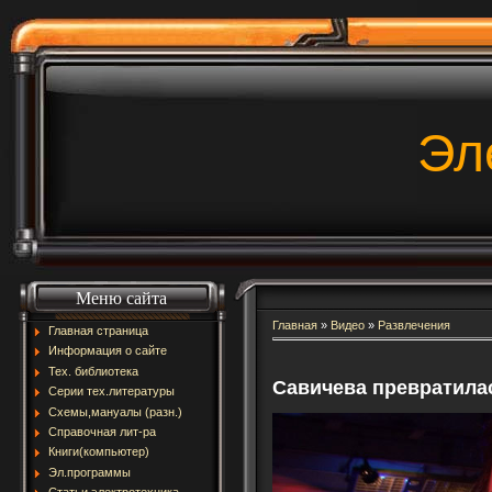
Эл
Меню сайта
Главная
»
Видео
»
Развлечения
Главная страница
Информация о сайте
Тех. библиотека
Савичева превратила
Серии тех.литературы
Схемы,мануалы (разн.)
Справочная лит-ра
Книги(компьютер)
Эл.программы