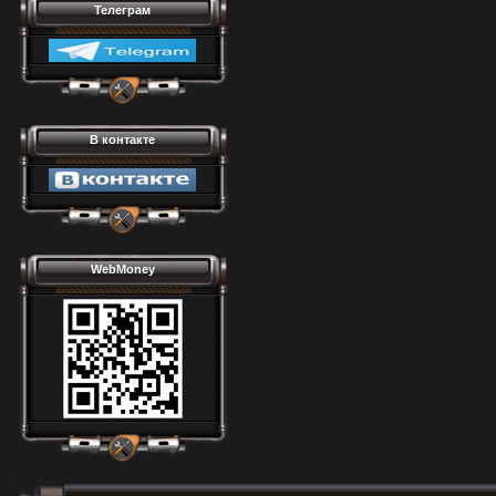
Телеграм
В контакте
WebMoney