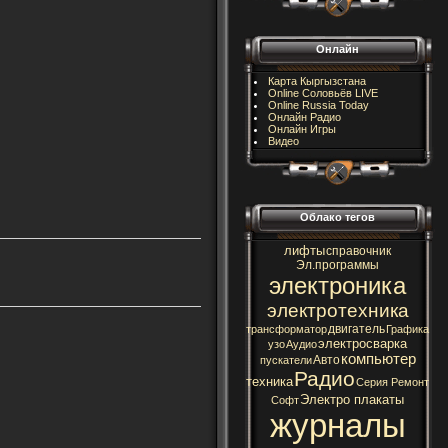
Онлайн
Карта Кыргызстана
Online Соловьёв LIVE
Online Russia Today
Онлайн Радио
Онлайн Игры
Видео
Облако тегов
лифты
справочник
Эл.программы
электроника
электротехника
двигатель
трансформатор
Графика
электросварка
узо
Аудио
компьютер
Авто
пускатели
Радио
техника
Серия Ремонт
Электро плакаты
Софт
журналы