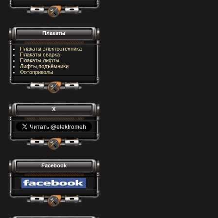
Плакаты
Плакаты электротехника
Плакаты сварка
Плакаты лифты
Лифты,подъёмники
Фотоприколы
X
Facebook