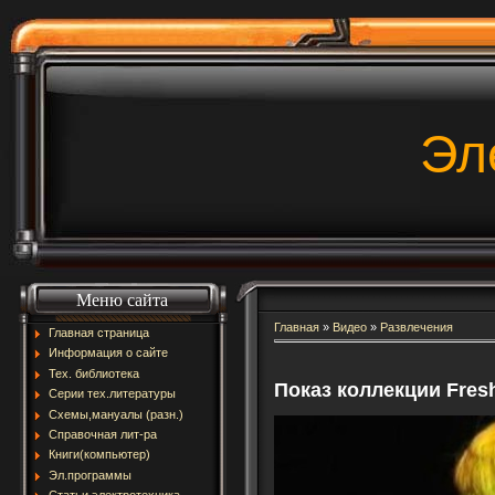
Эл
Меню сайта
Главная
»
Видео
»
Развлечения
Главная страница
Информация о сайте
Тех. библиотека
Показ коллекции Fresh
Серии тех.литературы
Схемы,мануалы (разн.)
Справочная лит-ра
Книги(компьютер)
Эл.программы