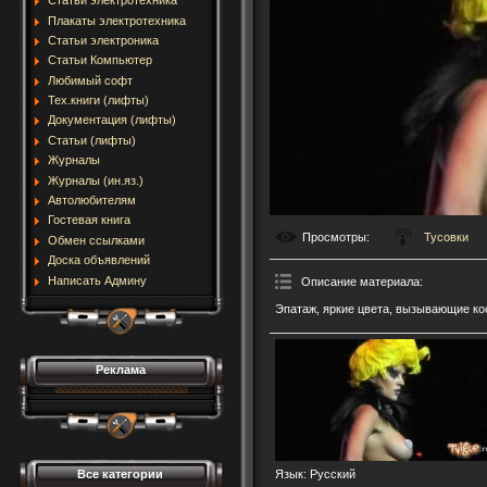
Статьи электротехника
Плакаты электротехника
Статьи электроника
Статьи Компьютер
Любимый софт
Тех.книги (лифты)
Документация (лифты)
Статьи (лифты)
Журналы
Журналы (ин.яз.)
Автолюбителям
Гостевая книга
Просмотры
:
Тусовки
Обмен ссылками
Доска объявлений
Написать Админу
Описание материала
:
Эпатаж, яркие цвета, вызывающие кос
Реклама
Все категории
Язык
: Русский