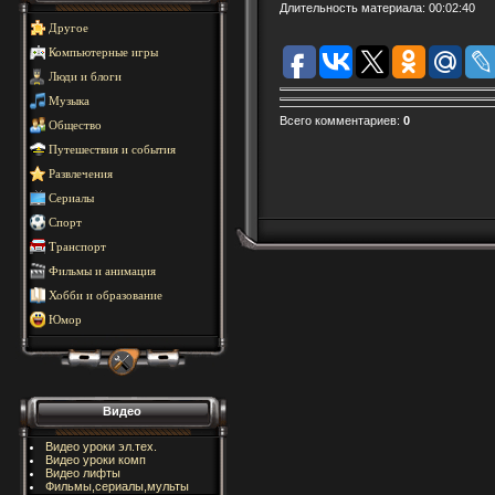
Длительность материала
: 00:02:40
Другое
Компьютерные игры
Люди и блоги
Музыка
Всего комментариев
:
0
Общество
Путешествия и события
Развлечения
Сериалы
Спорт
Транспорт
Фильмы и анимация
Хобби и образование
Юмор
Видео
Видео уроки эл.тех.
Видео уроки комп
Видео лифты
Фильмы,сериалы,мульты