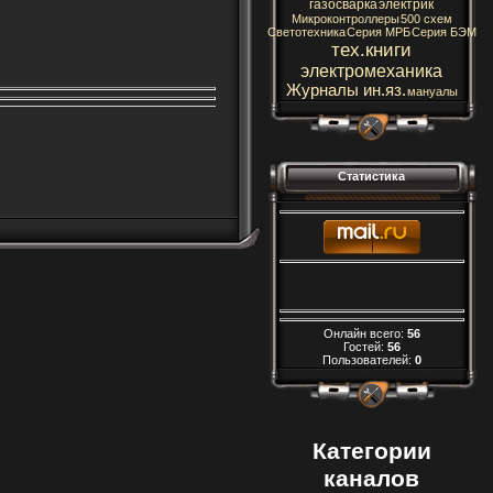
газосварка
электрик
Микроконтроллеры
500 схем
Светотехника
Серия МРБ
Серия БЭМ
тех.книги
электромеханика
Журналы ин.яз.
мануалы
Статистика
Онлайн всего:
56
Гостей:
56
Пользователей:
0
Категории
каналов