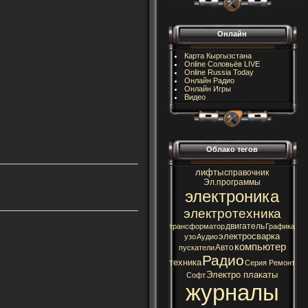
Онлайн
Карта Кыргызстана
Online Соловьёв LIVE
Online Russia Today
Онлайн Радио
Онлайн Игры
Видео
Облако тегов
лифты
справочник
Эл.программы
электроника
электротехника
двигатель
трансформатор
Графика
электросварка
узо
Аудио
компьютер
Авто
пускатели
Радио
техника
Серия Ремонт
Электро плакаты
Софт
журналы