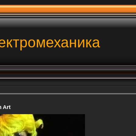
ектромеханика
 Art