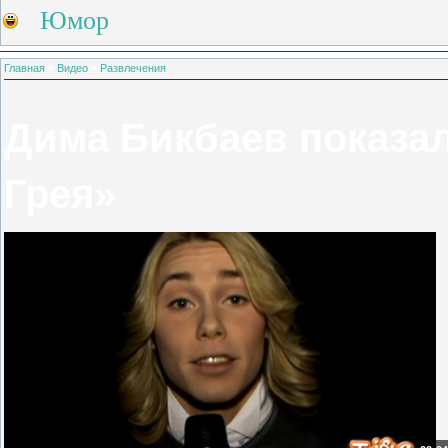
Юмор
Главная
»
Видео
»
Развлечения
Дима Бикбаев показа
Грея»