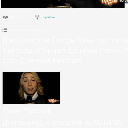
00:04
Просмотры
:
Тусовки
Описание материала
:
В московском Театре Луны состояла
Уайльда «Портрет Дориана Грея». 
стал Дмитрий Бикбаев.
Язык
: Русский
Длительность материала
: 00:04:35