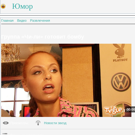
Юмор
Главная
»
Видео
»
Развлечения
Группа «Чи-ли» готовит бомбу
00:00
Просмотры
:
Новости звезд