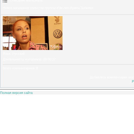
Описание материала
:
Новое начинание солистки группы «Чи-ли» Ирины Забияки.
Язык
: Русский
Длительность материала
: 00:00:37
Всего комментариев
:
0
Добавлять комментарии могу
[
Р
Полная версия сайта