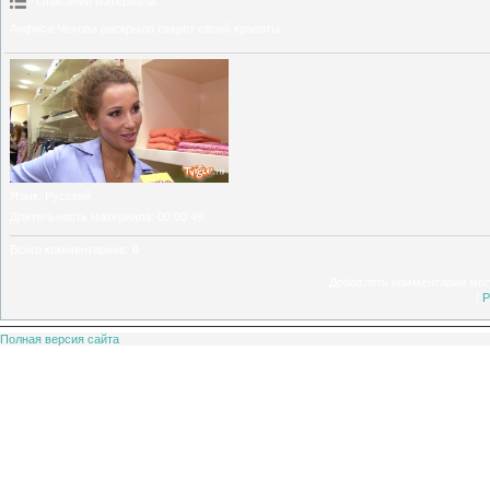
Описание материала
:
Анфиса Чехова раскрыла секрет своей красоты.
Язык
: Русский
Длительность материала
: 00:00:49
Всего комментариев
:
0
Добавлять комментарии могу
[
Р
Полная версия сайта