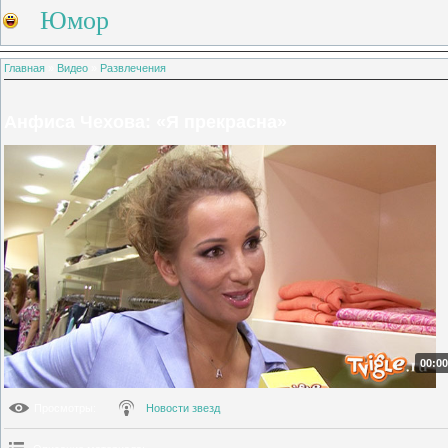
Юмор
Главная
»
Видео
»
Развлечения
Анфиса Чехова: «Я прекрасна»
00:00
Просмотры
:
Новости звезд