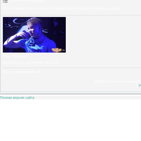
Описание материала
:
Мите Фомину хватает на жизнь. Кризис еще не ударил по карману певца.
Язык
: Русский
Длительность материала
: 00:01:16
Всего комментариев
:
0
Добавлять комментарии могу
[
Р
Полная версия сайта