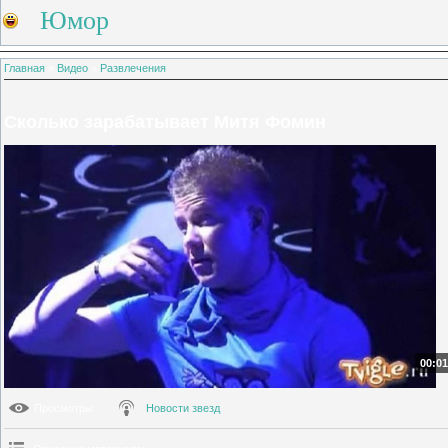
Юмор
Главная
»
Видео
»
Развлечения
Сколько зарабатывает Митя Фомин
00:01
Просмотры
:
Новости звезд