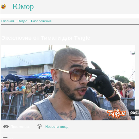
Юмор
Главная
»
Видео
»
Развлечения
Эксклюзив от Тимати для Tvigle
00:01
Просмотры
:
Новости звезд