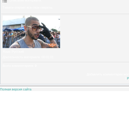
Описание материала
:
Тимати откроет все свои секреты.
Язык
: Русский
Длительность материала
: 00:01:01
Всего комментариев
:
0
Добавлять комментарии могу
[
Р
Полная версия сайта