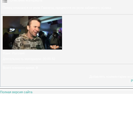
Описание материала
:
Певец отказался от роли Гамлета, предпочтя ее роли забавного ослика.
Язык
: Русский
Длительность материала
: 00:00:42
Всего комментариев
:
0
Добавлять комментарии могу
[
Р
Полная версия сайта