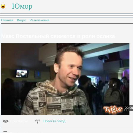
Юмор
Главная
»
Видео
»
Развлечения
Макс Постельный снимется в роли ослика
00:00
Просмотры
:
Новости звезд