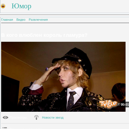
Юмор
Главная
»
Видео
»
Развлечения
В кого влюблен король гламура?
00:01
Просмотры
:
Новости звезд