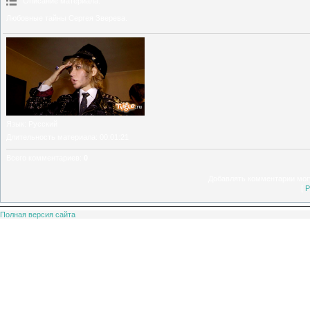
Описание материала
:
Любовные тайны Сергея Зверева.
Язык
: Русский
Длительность материала
: 00:01:21
Всего комментариев
:
0
Добавлять комментарии могу
[
Р
Полная версия сайта