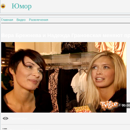
Юмор
Главная
»
Видео
»
Развлечения
Вера Брежнева и Надежда Грановская меняют 
00:00
Просмотры
: