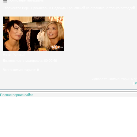
Описание материала
:
Творчество Веры Брежневой и Надежды Грановской не ограничено только эстрадой.
Язык
: Русский
Длительность материала
: 00:00:46
Всего комментариев
:
0
Добавлять комментарии могу
[
Р
Полная версия сайта