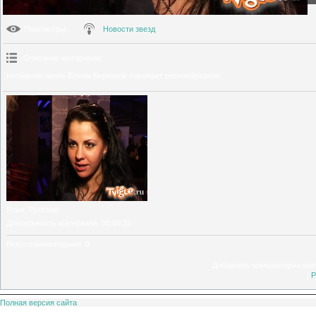
Просмотры
:
Новости звезд
Описание материала
:
Интимная жизнь Елены Берковой поражает разнообразием.
Язык
: Русский
Длительность материала
: 00:00:33
Всего комментариев
:
0
Добавлять комментарии могу
[
Р
Полная версия сайта