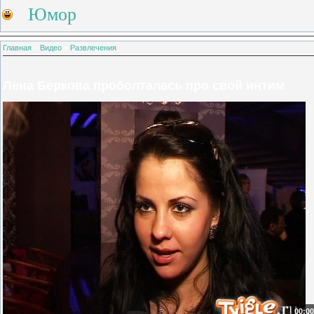
Юмор
Главная
»
Видео
»
Развлечения
Лена Беркова проболталась про свой интим
00:00