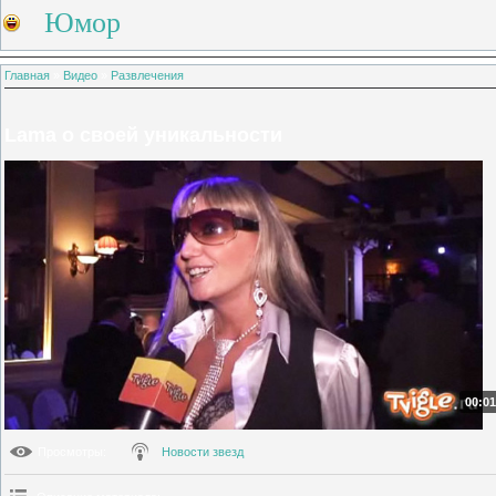
Юмор
Главная
»
Видео
»
Развлечения
Lama о своей уникальности
00:01
Просмотры
:
Новости звезд