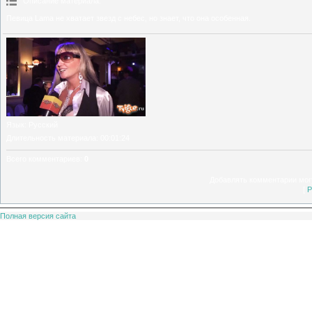
Описание материала
:
Певица Lama не хватает звезд с небес, но знает, что она особенная.
Язык
: Русский
Длительность материала
: 00:01:24
Всего комментариев
:
0
Добавлять комментарии могу
[
Р
Полная версия сайта