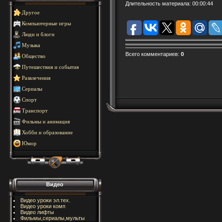
Длительность материала
: 00:00:44
Другое
Компьютерные игры
Люди и блоги
Музыка
Всего комментариев
:
0
Общество
Путешествия и события
Развлечения
Сериалы
Спорт
Транспорт
Фильмы и анимация
Хобби и образование
Юмор
Видео
Видео уроки эл.тех.
Видео уроки комп
Видео лифты
Фильмы,сериалы,мульты