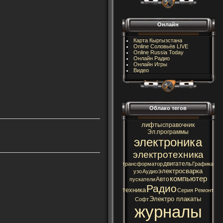
Онлайн
Карта Кыргызстана
Online Соловьёв LIVE
Online Russia Today
Онлайн Радио
Онлайн Игры
Видео
Облако тегов
лифты
справочник
Эл.программы
электроника
электротехника
двигатель
трансформатор
Графика
электросварка
узо
Аудио
компьютер
Авто
пускатели
Радио
техника
Серия Ремонт
Электро плакаты
Софт
журналы