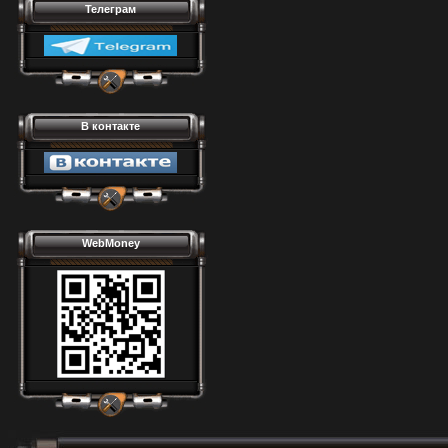
Телеграм
В контакте
WebMoney