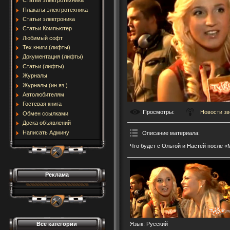
Статьи электротехника
Плакаты электротехника
Статьи электроника
Статьи Компьютер
Любимый софт
Тех.книги (лифты)
Документация (лифты)
Статьи (лифты)
Журналы
Журналы (ин.яз.)
Автолюбителям
Гостевая книга
Просмотры
:
Новости зв
Обмен ссылками
Доска объявлений
Написать Админу
Описание материала
:
Что будет с Ольгой и Настей после 
Реклама
Все категории
Язык
: Русский