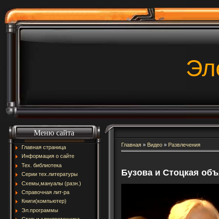
Эл
Меню сайта
Главная
»
Видео
»
Развлечения
Главная страница
Информация о сайте
Тех. библиотека
Бузова и Стоцкая объя
Серии тех.литературы
Схемы,мануалы (разн.)
Справочная лит-ра
Книги(компьютер)
Эл.программы