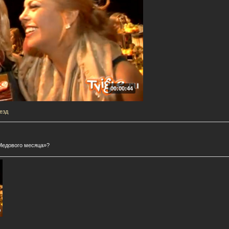
00:00:44
езд
«Медового месяца»?