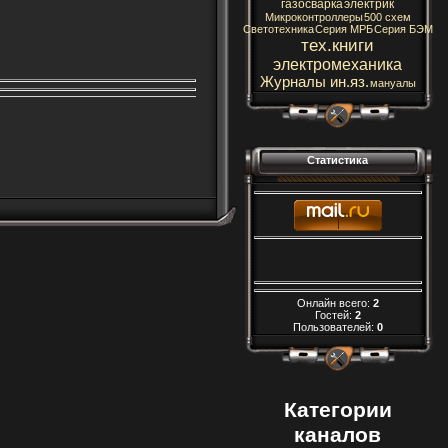
газосварка
электрик
Микроконтроллеры
500 схем
Светотехника
Серия МРБ
Серия БЭМ
тех.книги
электромеханика
Журналы ин.яз.
мануалы
Статистика
Онлайн всего:
2
Гостей:
2
Пользователей:
0
Категории
каналов