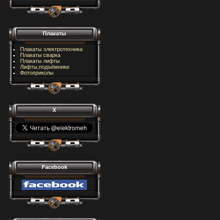
Плакаты
Плакаты электротехника
Плакаты сварка
Плакаты лифты
Лифты,подъёмники
Фотоприколы
X
Facebook