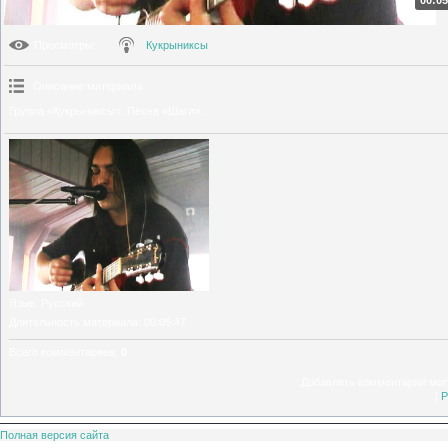
00:05
Просмотры
:
Кукрыниксы
Описание материала
:
Группа «Кукрыниксы». Песня «Шаги».
Язык
: Русский
Длительность материала
: 00:05:47
Всего комментариев
:
0
Добавлять комментарии могу
[
Р
Полная версия сайта