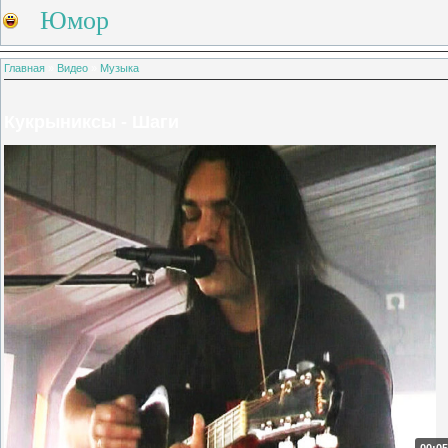
Юмор
Главная
»
Видео
»
Музыка
Кукрыниксы - Шаги