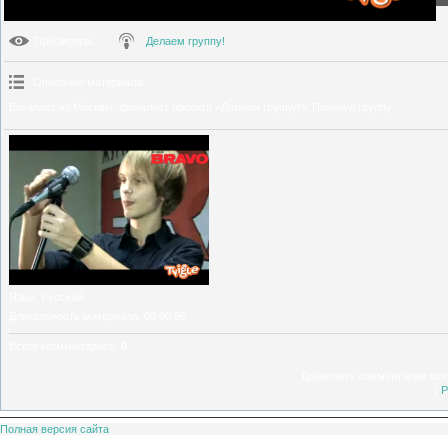
Просмотры
:
Делаем группу!
Описание материала
:
Вокалист из Москвы, финалист проекта «Делаем группу!». Покинул группу.
Язык
: Русский
Длительность материала
: 00:00:56
Всего комментариев
:
0
Добавлять комментарии могу
[
Р
Полная версия сайта