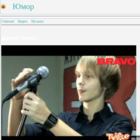
Юмор
Главная
»
Видео
»
Музыка
Данил Плисс
00:00