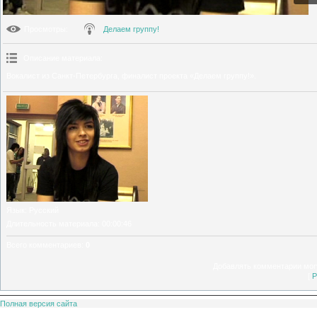
Просмотры
:
Делаем группу!
Описание материала
:
Вокалист из Санкт-Петербурга, финалист проекта «Делаем группу!».
Язык
: Русский
Длительность материала
: 00:00:46
Всего комментариев
:
0
Добавлять комментарии могу
[
Р
Полная версия сайта