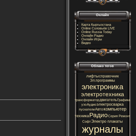
Онлайн
Карта Кыргызстана
Online Соловьёв LIVE
Online Russia Today
Онлайн Радио
Онлайн Игры
Видео
Облако тегов
лифты
справочник
Эл.программы
электроника
электротехника
двигатель
трансформатор
Графика
электросварка
узо
Аудио
компьютер
Авто
пускатели
Радио
техника
Серия Ремонт
Электро плакаты
Софт
журналы