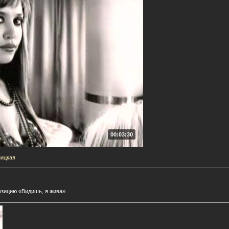
00:03:30
ницкая
озицию «Видишь, я жива».