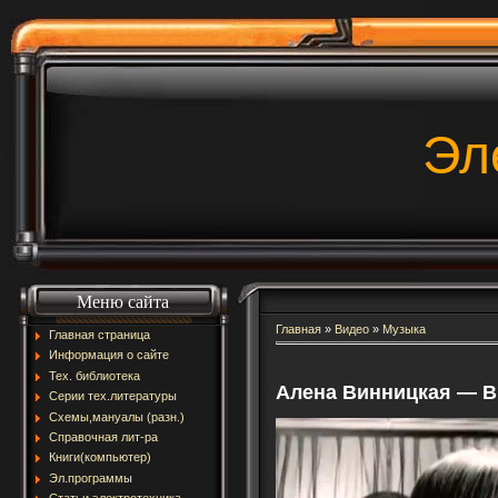
Эл
Меню сайта
Главная
»
Видео
»
Музыка
Главная страница
Информация о сайте
Тех. библиотека
Алена Винницкая — Ви
Серии тех.литературы
Схемы,мануалы (разн.)
Справочная лит-ра
Книги(компьютер)
Эл.программы