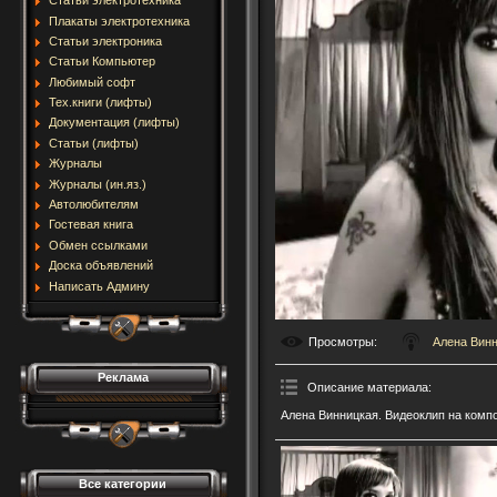
Статьи электротехника
Плакаты электротехника
Статьи электроника
Статьи Компьютер
Любимый софт
Тех.книги (лифты)
Документация (лифты)
Статьи (лифты)
Журналы
Журналы (ин.яз.)
Автолюбителям
Гостевая книга
Обмен ссылками
Доска объявлений
Написать Админу
Просмотры
:
Алена Вин
Реклама
Описание материала
:
Алена Винницкая. Видеоклип на комп
Все категории