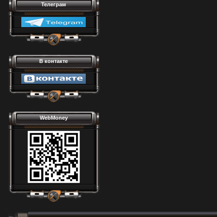
Телеграм
В контакте
WebMoney