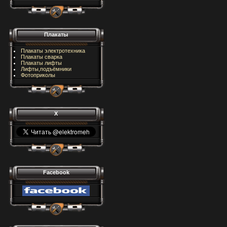
Плакаты
Плакаты электротехника
Плакаты сварка
Плакаты лифты
Лифты,подъёмники
Фотоприколы
X
Facebook