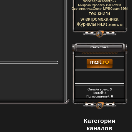
газосварка
электрик
Микроконтроллеры
500 схем
Светотехника
Серия МРБ
Серия БЭМ
тех.книги
электромеханика
Журналы ин.яз.
мануалы
Статистика
Онлайн всего:
3
Гостей:
3
Пользователей:
0
Категории
каналов