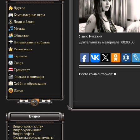
Другое
Компьютерные игры
Люди и блоги
Музыка
Общество
Язык
: Русский
Длительность материала
: 00:03:30
Путешествия и события
Развлечения
Сериалы
Спорт
Транспорт
Всего комментариев
:
0
Фильмы и анимация
Хобби и образование
Юмор
Видео
Видео уроки эл.тех.
Видео уроки комп
Видео лифты
Фильмы,сериалы,мульты