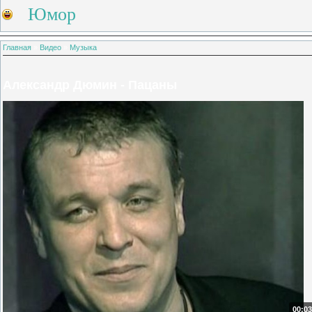
Юмор
Главная
»
Видео
»
Музыка
Александр Дюмин - Пацаны
00:03