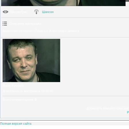
Просмотры
:
Шансон
Описание материала
:
Видеоклип на песню «Пацаны» Александра Дюмина.
Язык
: Русский
Длительность материала
: 00:03:41
Всего комментариев
:
0
Добавлять комментарии могу
[
Р
Полная версия сайта