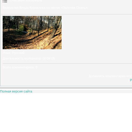
Описание материала
:
Видеоклип Влада Корнилова на песню «Золотая Осень».
Язык
: Русский
Длительность материала
: 00:04:05
Всего комментариев
:
0
Добавлять комментарии могу
[
Р
Полная версия сайта