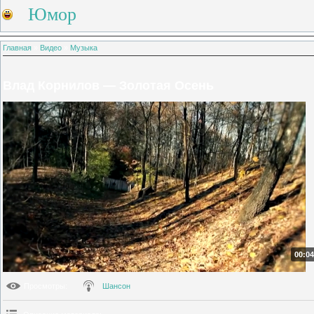
Юмор
Главная
»
Видео
»
Музыка
Влад Корнилов — Золотая Осень
00:04
Просмотры
:
Шансон