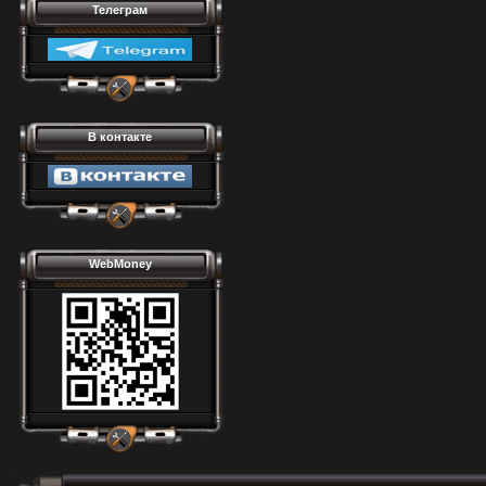
Телеграм
В контакте
WebMoney