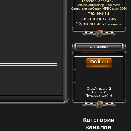
газосварка
электрик
Микроконтроллеры
500 схем
Светотехника
Серия МРБ
Серия БЭМ
тех.книги
электромеханика
Журналы ин.яз.
мануалы
Статистика
Онлайн всего:
2
Гостей:
2
Пользователей:
0
Категории
каналов