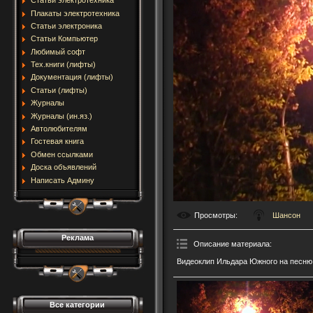
Статьи электротехника
Плакаты электротехника
Статьи электроника
Статьи Компьютер
Любимый софт
Тех.книги (лифты)
Документация (лифты)
Статьи (лифты)
Журналы
Журналы (ин.яз.)
Автолюбителям
Гостевая книга
Обмен ссылками
Доска объявлений
Написать Админу
Просмотры
:
Шансон
Реклама
Описание материала
:
Видеоклип Ильдара Южного на песню 
Все категории