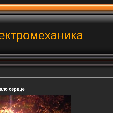
ектромеханика
ало сердце