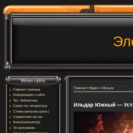
Эл
Меню сайта
Главная
»
Видео
»
Музыка
Главная страница
Информация о сайте
Тех. библиотека
Ильдар Южный — Уст
Серии тех.литературы
Схемы,мануалы (разн.)
Справочная лит-ра
Книги(компьютер)
Эл.программы