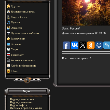
Другое
Компьютерные игры
Люди и блоги
Музыка
Общество
Язык
: Русский
Длительность материала
: 00:03:56
Путешествия и события
Развлечения
Сериалы
Спорт
Транспорт
Всего комментариев
:
0
Фильмы и анимация
Хобби и образование
Юмор
Видео
Видео уроки эл.тех.
Видео уроки комп
Видео лифты
Фильмы,сериалы,мульты