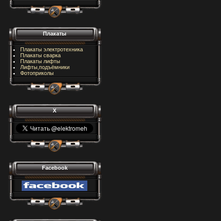
Плакаты
Плакаты электротехника
Плакаты сварка
Плакаты лифты
Лифты,подъёмники
Фотоприколы
X
Facebook