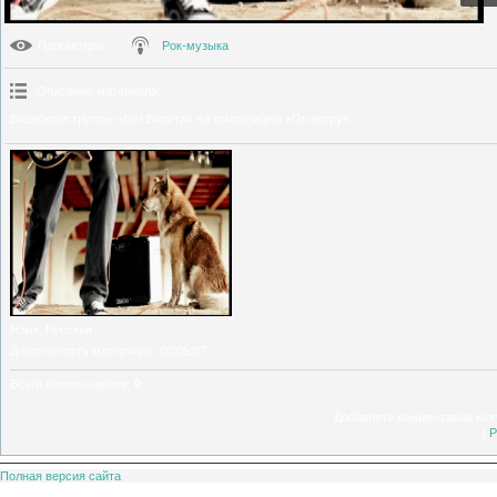
Просмотры
:
Рок-музыка
Описание материала
:
Видеоклип группы «Без Билета» на композицию «По ветру».
Язык
: Русский
Длительность материала
: 00:05:07
Всего комментариев
:
0
Добавлять комментарии могу
[
Р
Полная версия сайта