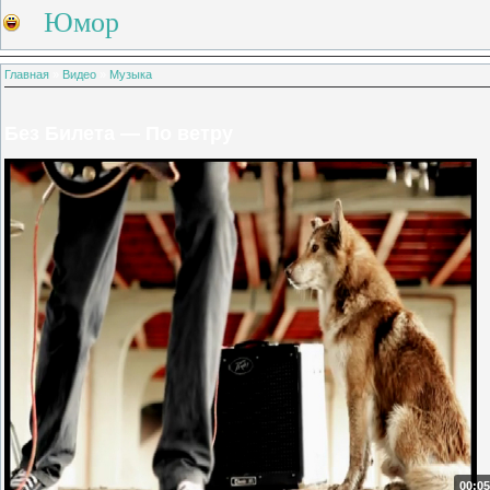
Юмор
Главная
»
Видео
»
Музыка
Без Билета — По ветру
00:05