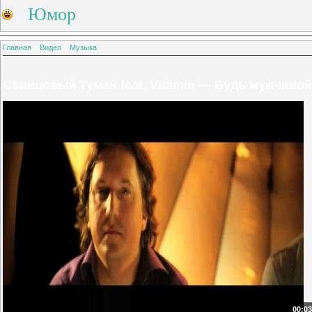
Юмор
Главная
»
Видео
»
Музыка
Свинцовый Туман feat. Vitamin — Будь мужчиной
00:03