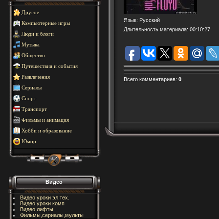
Другое
Язык
: Русский
Компьютерные игры
Длительность материала
: 00:10:27
Люди и блоги
Музыка
Общество
Путешествия и события
Развлечения
Всего комментариев
:
0
Сериалы
Спорт
Транспорт
Фильмы и анимация
Хобби и образование
Юмор
Видео
Видео уроки эл.тех.
Видео уроки комп
Видео лифты
Фильмы,сериалы,мульты