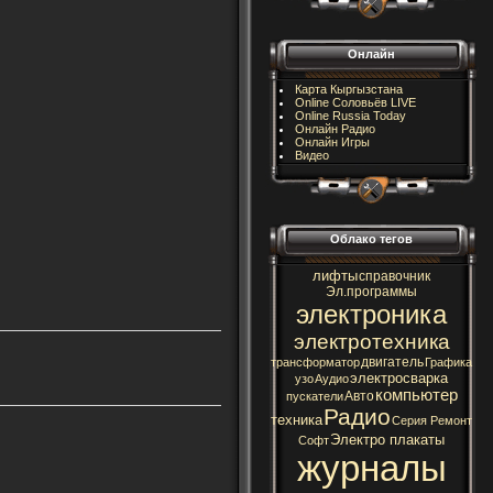
Онлайн
Карта Кыргызстана
Online Соловьёв LIVE
Online Russia Today
Онлайн Радио
Онлайн Игры
Видео
Облако тегов
лифты
справочник
Эл.программы
электроника
электротехника
двигатель
трансформатор
Графика
электросварка
узо
Аудио
компьютер
Авто
пускатели
Радио
техника
Серия Ремонт
Электро плакаты
Софт
журналы