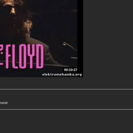
00:10:27
amond