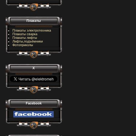
Плакаты
Плакаты электротехника
Плакаты сварка
Плакаты лифты
Лифты,подъёмники
Фотоприколы
X
Facebook