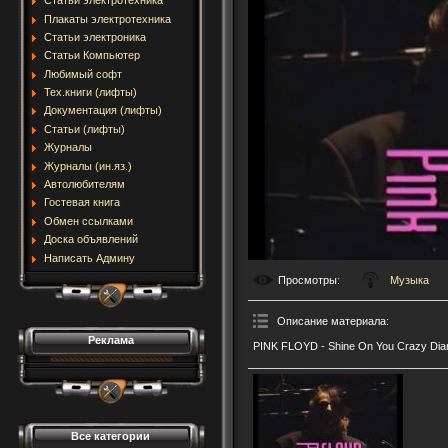
Статьи электротехника
Плакаты электротехника
Статьи электроника
Статьи Компьютер
Любимый софт
Тех.книги (лифты)
Документация (лифты)
Статьи (лифты)
Журналы
Журналы (ин.яз.)
Автолюбителям
Гостевая книга
Обмен ссылками
Доска объявлений
Написать Админу
Просмотры
:
Музыка
Описание материала
:
Реклама
PINK FLOYD - Shine On You Crazy Di
Все категории