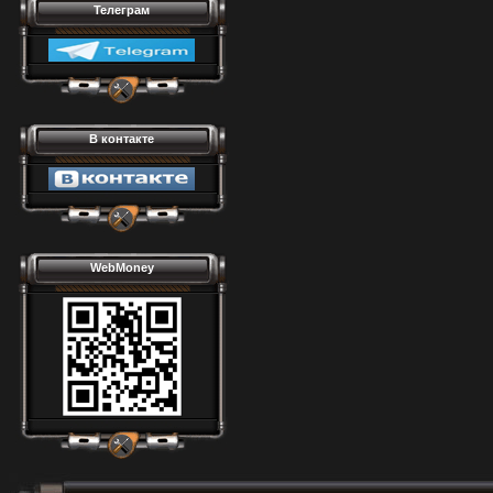
Телеграм
В контакте
WebMoney