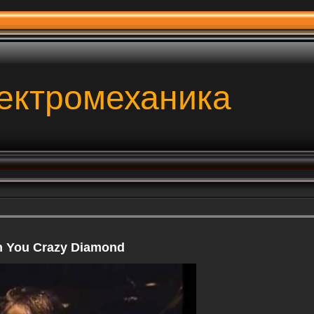
ектромеханика
n You Crazy Diamond