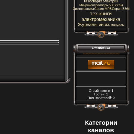
газосварка
электрик
Микроконтроллеры
500 схем
Светотехника
Серия МРБ
Серия БЭМ
тех.книги
электромеханика
Журналы ин.яз.
мануалы
Статистика
Онлайн всего:
1
Гостей:
1
Пользователей:
0
Категории
каналов