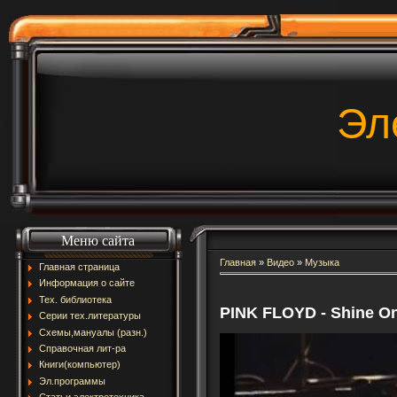
Эл
Меню сайта
Главная
»
Видео
»
Музыка
Главная страница
Информация о сайте
Тех. библиотека
PINK FLOYD - Shine O
Серии тех.литературы
Схемы,мануалы (разн.)
Справочная лит-ра
Книги(компьютер)
Эл.программы