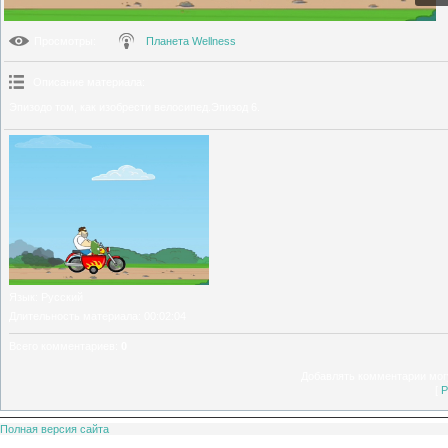
Просмотры
:
Планета Wellness
Описание материала
:
Эпизодо том, как изобрести велосипед.Эпизод 6.
Язык
: Русский
Длительность материала
: 00:02:04
Всего комментариев
:
0
Добавлять комментарии могу
[
Р
Полная версия сайта