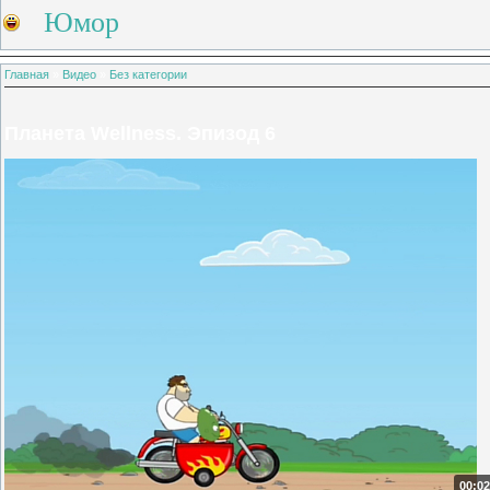
Юмор
Главная
»
Видео
»
Без категории
Планета Wellness. Эпизод 6
00:02