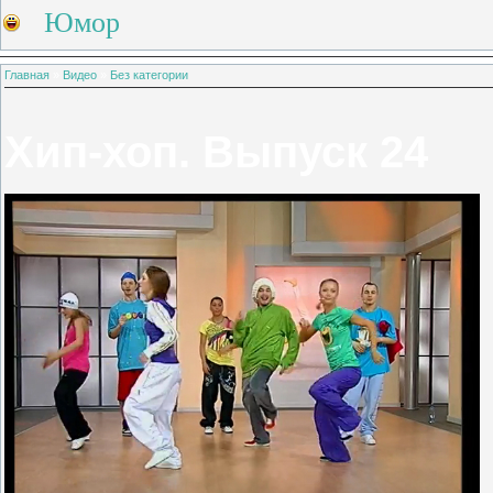
Юмор
Главная
»
Видео
»
Без категории
Хип-хоп. Выпуск 24