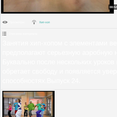
00:52
Просмотры
:
Хип-хоп
Описание материала
:
Занятия хип-хопом с элементами вер
предполагают серьезную аэробную н
Буквально после нескольких уроков
обретает свободу и появляется уве
способностях.Выпуск 24.