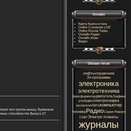
Онлайн
Карта Кыргызстана
Online Соловьёв LIVE
Online Russia Today
Онлайн Радио
Онлайн Игры
Видео
Облако тегов
лифты
справочник
Эл.программы
электроника
электротехника
двигатель
трансформатор
Графика
электросварка
узо
Аудио
компьютер
Авто
пускатели
Радио
ствуют все группы мышц. Буквально
техника
Серия Ремонт
енных способностях.Выпуск 27.
Электро плакаты
Софт
журналы