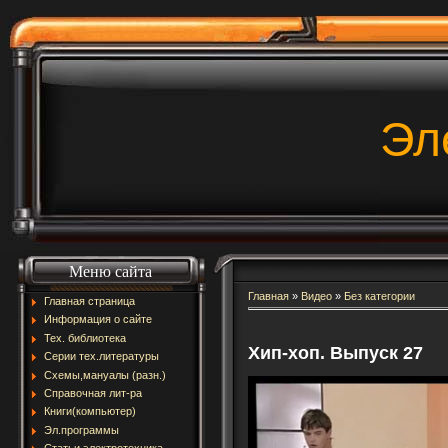
Эл
Меню сайта
Главная
»
Видео
»
Без категории
Главная страница
Информация о сайте
Тех. библиотека
Хип-хоп. Выпуск 27
Серии тех.литературы
Схемы,мануалы (разн.)
Справочная лит-ра
Книги(компьютер)
Эл.программы