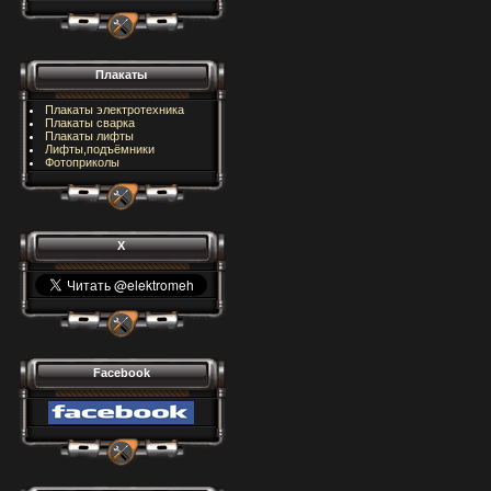
Плакаты
Плакаты электротехника
Плакаты сварка
Плакаты лифты
Лифты,подъёмники
Фотоприколы
X
Facebook