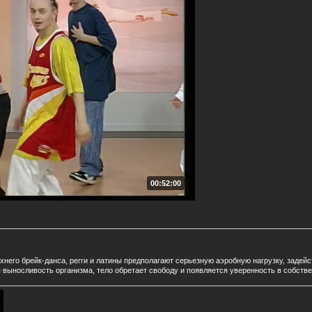
00:52:00
него брейк-данса, регги и латины предполагают серьезную аэробную нагрузку, задей
 выносливость организма, тело обретает свободу и появляется уверенность в собств