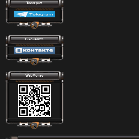
Телеграм
В контакте
WebMoney