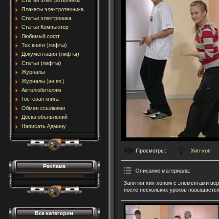
Статьи электротехника
Плакаты электротехника
Статьи электроника
Статьи Компьютер
Любимый софт
Тех.книги (лифты)
Документация (лифты)
Статьи (лифты)
Журналы
Журналы (ин.яз.)
Автолюбителям
Гостевая книга
Обмен ссылками
Доска объявлений
Написать Админу
Просмотры
:
Хип-хоп
Реклама
Описание материала
:
Занятия хип-хопом с элементами верх
после нескольких уроков повышается
Все категории