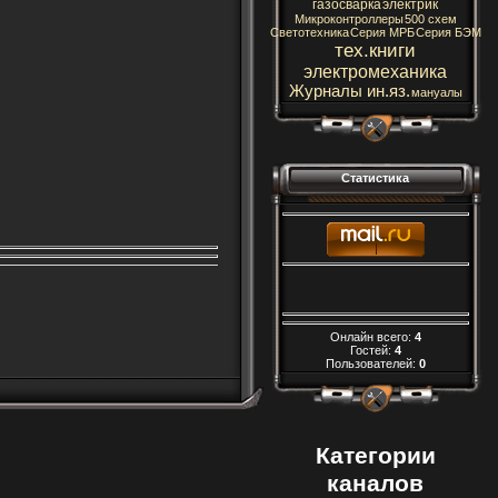
газосварка
электрик
Микроконтроллеры
500 схем
Светотехника
Серия МРБ
Серия БЭМ
тех.книги
электромеханика
Журналы ин.яз.
мануалы
Статистика
Онлайн всего:
4
Гостей:
4
Пользователей:
0
Категории
каналов