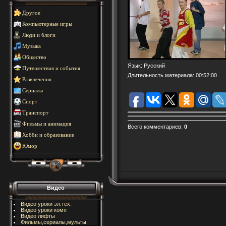
Другое
Компьютерные игры
Люди и блоги
Музыка
Общество
Язык
: Русский
Путешествия и события
Длительность материала
: 00:52:00
Развлечения
Сериалы
Спорт
Транспорт
Фильмы и анимация
Всего комментариев
:
0
Хобби и образование
Юмор
Видео
Видео уроки эл.тех.
Видео уроки комп
Видео лифты
Фильмы,сериалы,мульты