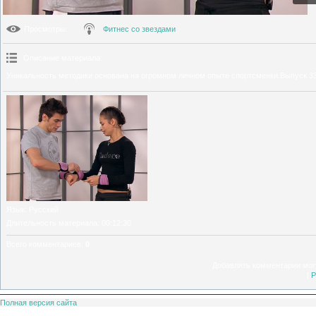
Просмотры
:
Фитнес со звездами
Описание материала
:
Уникальность методики основана на огромном личном опыте спортсменки.Выпуск 33
Язык
: Русский
Длительность материала
: 00:12:30
Всего комментариев
:
0
Добавлять комментарии могу
[
Р
Полная версия сайта