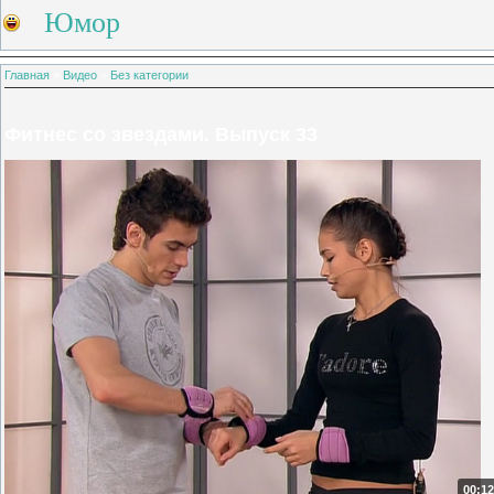
Юмор
Главная
»
Видео
»
Без категории
Фитнес со звездами. Выпуск 33
00:12