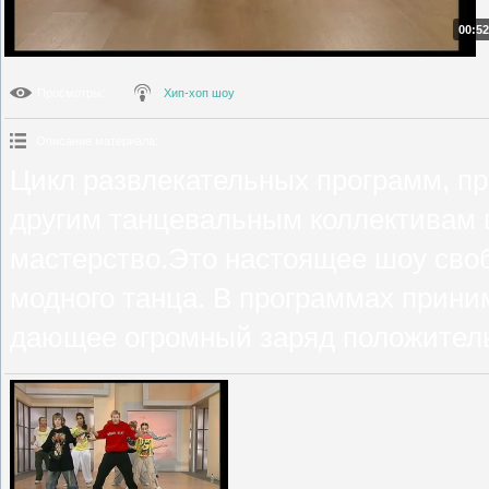
00:52
Просмотры
:
Хип-хоп шоу
Описание материала
:
Цикл развлекательных программ, п
другим танцевальным коллективам 
мастерство.Это настоящее шоу сво
модного танца. В программах приним
дающее огромный заряд положитель