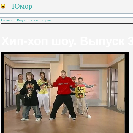
Юмор
Главная
»
Видео
»
Без категории
Хип-хоп шоу. Выпуск 