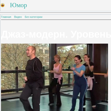
Юмор
Главная
»
Видео
»
Без категории
Джаз-модерн. Уровень