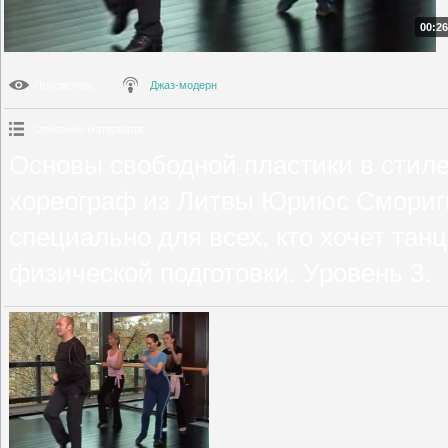
00:26
Просмотры
:
Джаз-модерн
Описание материала
:
Основы свободной пластики в стиле
хореограф из Литвы Юриюс Смориг
специально для всех, кто хочет тан
физической подготовки. Уровень 3.