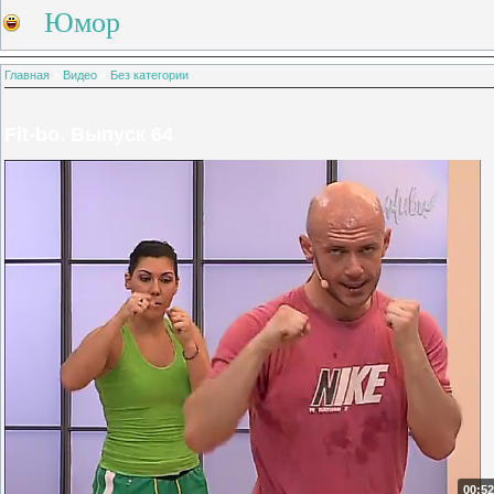
Юмор
Главная
»
Видео
»
Без категории
Fit-bo. Выпуск 64
00:52