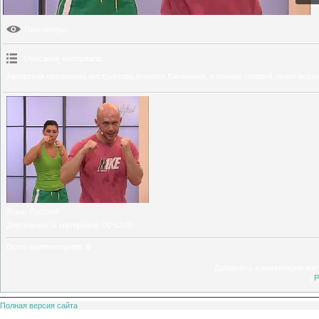
Просмотры
:
Описание материала
:
Авторская программа инструктора Алексея Василенко, в основе которой лежит всем
Язык
: Русский
Длительность материала
: 00:52:00
Всего комментариев
:
0
Добавлять комментарии могу
[
Р
Полная версия сайта