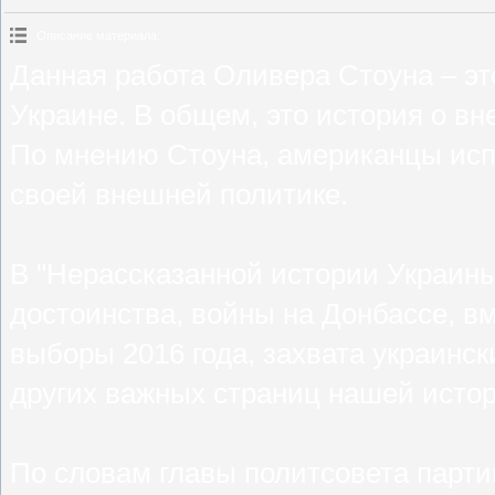
Описание материала
:
Данная работа Оливера Стоуна – эт
Украине. В общем, это история о в
По мнению Стоуна, американцы испо
своей внешней политике.
В "Нерассказанной истории Украин
достоинства, войны на Донбассе, в
выборы 2016 года, захвата украинск
других важных страниц нашей истор
По словам главы политсовета парти