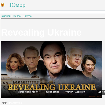
Юмор
Главная
»
Видео
»
Другое
Revealing Ukraine
01:26
Просмотры
: