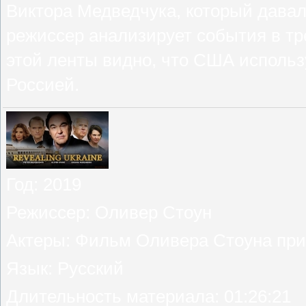
Виктора Медведчука, который дава
режиссер анализирует события в тре
этой ленты видно, что США использ
Россией.
Год
: 2019
Режиссер
: Оливер Стоун
Актеры
: Фильм Оливера Стоуна при
Язык
: Русский
Длительность материала
: 01:26:21