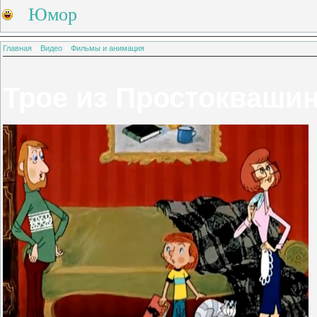
Юмор
Главная
»
Видео
»
Фильмы и анимация
Трое из Простокваши