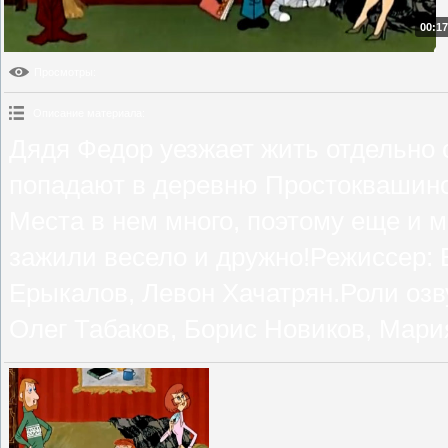
00:17
Просмотры
:
Описание материала
:
Дядя Федор уезжает жить отдельно 
попадают в деревню Простоквашино
Места в нем много, поэтому еще и м
зажили весело и дружно!Режиссер:
Ерыкалов, Левон Хачатрян.Роли озв
Олег Табаков, Борис Новиков, Мари