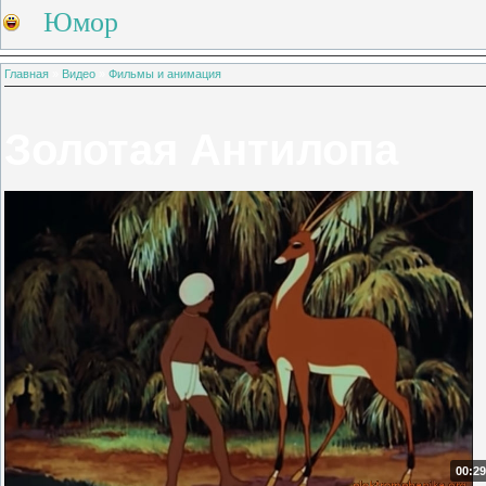
Юмор
Главная
»
Видео
»
Фильмы и анимация
Золотая Антилопа
00:29