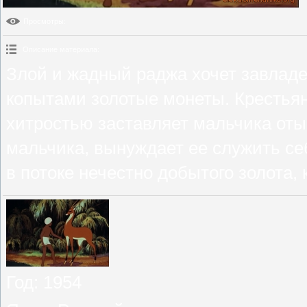
Просмотры
:
Описание материала
:
Злой и жадный раджа хочет завладе
копытами золотые монеты. Крестьян
хитростью заставляет мальчика оты
мальчика, вынуждает ее служить себ
в потоке нечестно добытого золота,
Год
: 1954