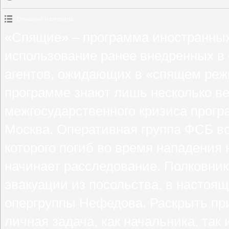
Описание материала
:
«Спящие» – программа иностранны
использование ранее внедренных в 
агентов, ожидающих в «спящем реж
программе знают лишь несколько ве
межгосударственного кризиса прогр
Москва. Оперативная группа ФСБ в
которого погиб во время нападения 
начинает расследование. Полковник
эвакуации из посольства, в настоя
опергруппы Нефедова. Раскрыть пр
личная задача, как начальника, так 