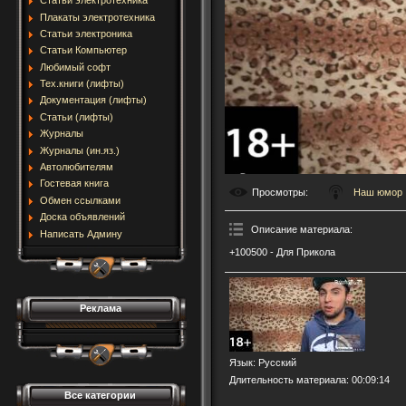
Статьи электротехника
Плакаты электротехника
Статьи электроника
Статьи Компьютер
Любимый софт
Тех.книги (лифты)
Документация (лифты)
Статьи (лифты)
Журналы
Журналы (ин.яз.)
Автолюбителям
Гостевая книга
Просмотры
:
Наш юмор
Обмен ссылками
Доска объявлений
Описание материала
:
Написать Админу
+100500 - Для Прикола
Реклама
Язык
: Русский
Длительность материала
: 00:09:14
Все категории