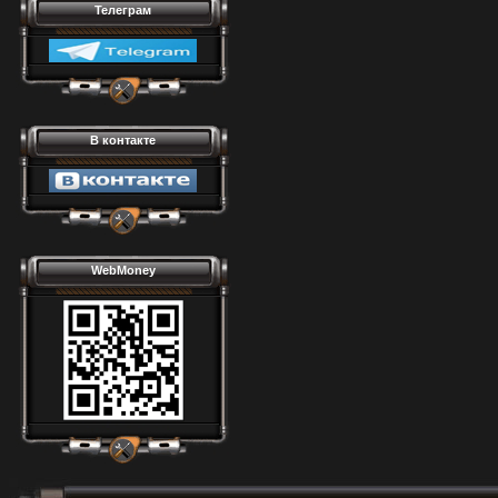
Телеграм
В контакте
WebMoney