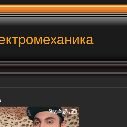
ектромеханика
а