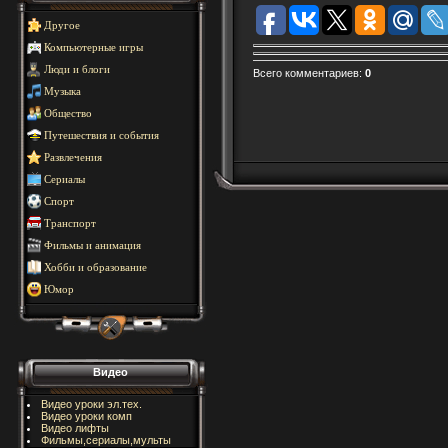
Другое
Компьютерные игры
Люди и блоги
Всего комментариев
:
0
Музыка
Общество
Путешествия и события
Развлечения
Сериалы
Спорт
Транспорт
Фильмы и анимация
Хобби и образование
Юмор
Видео
Видео уроки эл.тех.
Видео уроки комп
Видео лифты
Фильмы,сериалы,мульты