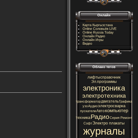
Онлайн
Карта Кыргызстана
Online Соловьёв LIVE
Online Russia Today
Онлайн Радио
Онлайн Игры
Видео
Облако тегов
лифты
справочник
Эл.программы
электроника
электротехника
двигатель
трансформатор
Графика
электросварка
узо
Аудио
компьютер
Авто
пускатели
Радио
техника
Серия Ремонт
Электро плакаты
Софт
журналы