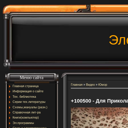
Эл
Меню сайта
Главная
»
Видео
»
Юмор
Главная страница
Информация о сайте
Тех. библиотека
+100500 - Для Прикол
Серии тех.литературы
Схемы,мануалы (разн.)
Справочная лит-ра
Книги(компьютер)
Эл.программы