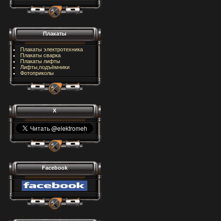
Плакаты
Плакаты электротехника
Плакаты сварка
Плакаты лифты
Лифты,подъёмники
Фотоприколы
X
Facebook