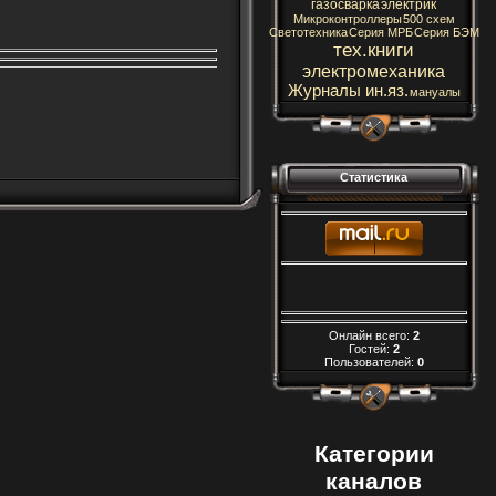
газосварка
электрик
Микроконтроллеры
500 схем
Светотехника
Серия МРБ
Серия БЭМ
тех.книги
электромеханика
Журналы ин.яз.
мануалы
Статистика
Онлайн всего:
2
Гостей:
2
Пользователей:
0
Категории
каналов