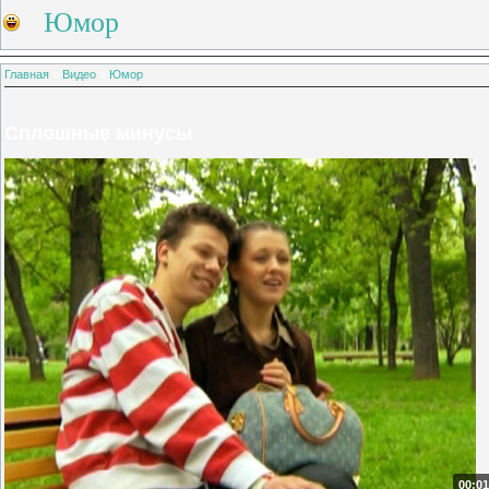
Юмор
Главная
»
Видео
»
Юмор
Сплошные минусы
00:01