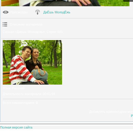
Просмотры
:
ДаЁшь МолодЁжь
Описание материала
:
Сериал «Даешь Молодежь». Серия 460.
Язык
: Русский
Длительность материала
: 00:01:04
Всего комментариев
:
0
Добавлять комментарии могу
[
Р
Полная версия сайта