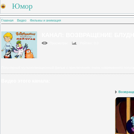
Юмор
Главная
»
Видео
»
Фильмы и анимация
КАНАЛ: ВОЗВРАЩЕНИЕ БЛУД
Просмотры
:
Рейтинг
: 0.0
Популярный мультипликационный фильм о приключениях очень современного попуга
Видео этого канала
:
Возвраще