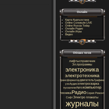
Онлайн
Карта Кыргызстана
Online Соловьёв LIVE
Online Russia Today
Онлайн Радио
Онлайн Игры
Видео
Облако тегов
лифты
справочник
Эл.программы
электроника
электротехника
двигатель
трансформатор
Графика
электросварка
узо
Аудио
компьютер
Авто
пускатели
Радио
техника
Серия Ремонт
Электро плакаты
Софт
журналы