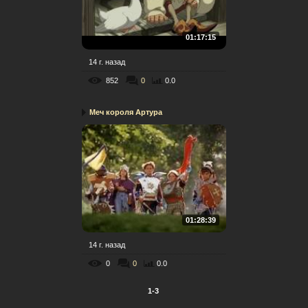
01:17:15
14 г. назад
852
0
0.0
Меч короля Артура
01:28:39
14 г. назад
0
0
0.0
1-3