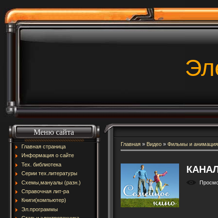
Эл
Меню сайта
Главная
»
Видео
»
Фильмы и анимация
Главная страница
Информация о сайте
Тех. библиотека
КАНАЛ
Серии тех.литературы
Схемы,мануалы (разн.)
Просм
Справочная лит-ра
Книги(компьютер)
Эл.программы