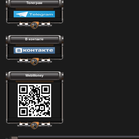
Телеграм
В контакте
WebMoney