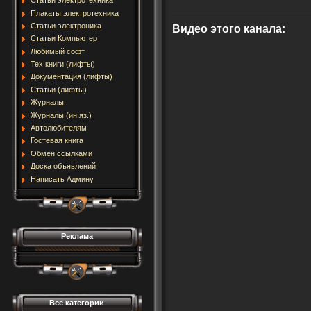
Статьи электротехника
Плакаты электротехника
Статьи электроника
Видео этого канала
:
Статьи Компьютер
Любимый софт
Тех.книги (лифты)
Документация (лифты)
Статьи (лифты)
Журналы
Журналы (ин.яз.)
Автолюбителям
Гостевая книга
Обмен ссылками
Доска объявлений
Написать Админу
Реклама
Все категории