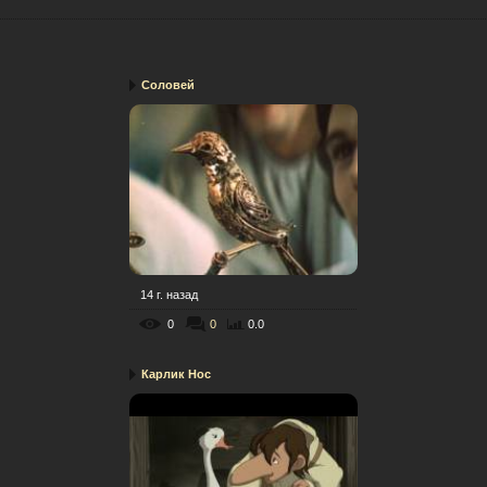
Соловей
14 г. назад
0
0
0.0
Карлик Нос