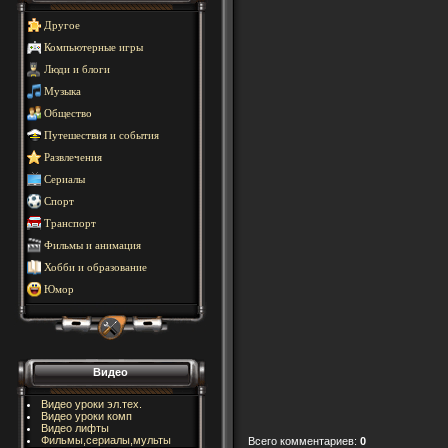
Другое
Компьютерные игры
Люди и блоги
Музыка
Общество
Путешествия и события
Развлечения
Сериалы
Спорт
Транспорт
Фильмы и анимация
Хобби и образование
Юмор
Видео
Видео уроки эл.тех.
Видео уроки комп
Видео лифты
Фильмы,сериалы,мульты
Всего комментариев
:
0