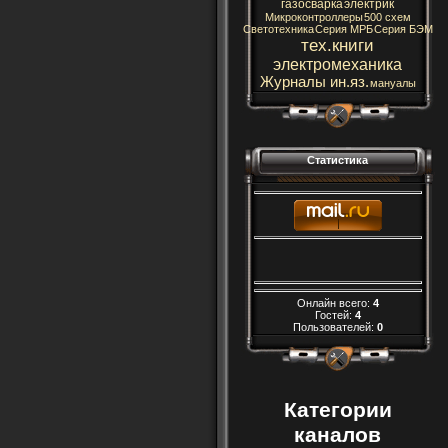
газосварка
электрик
Микроконтроллеры
500 схем
Светотехника
Серия МРБ
Серия БЭМ
тех.книги
электромеханика
Журналы ин.яз.
мануалы
Статистика
Онлайн всего:
4
Гостей:
4
Пользователей:
0
Категории
каналов