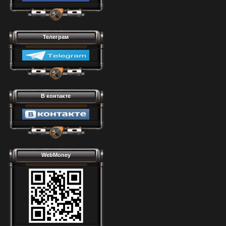
Телеграм
В контакте
WebMoney