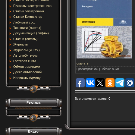
Статьи электротехника
Плакаты электротехника
Статьи электроника
Статьи Компьютер
Любимый софт
Тех.книги (лифты)
Документация (лифты)
Статьи (лифты)
Журналы
Журналы (ин.яз.)
Автолюбителям
Гостевая книга
скачать
Обмен ссылками
Просмотров
: 752 |
Рейтинг
:
0.0
/
0
Доска объявлений
Написать Админу
Всего комментариев
:
0
Реклама
Видео