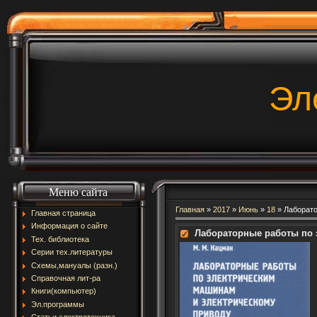
Эл
Меню сайта
Главная
»
2017
»
Июнь
»
18
» Лаборато
Главная страница
Информация о сайте
Лабораторные работы по 
Тех. библиотека
Серии тех.литературы
Схемы,мануалы (разн.)
Справочная лит-ра
Книги(компьютер)
Эл.программы