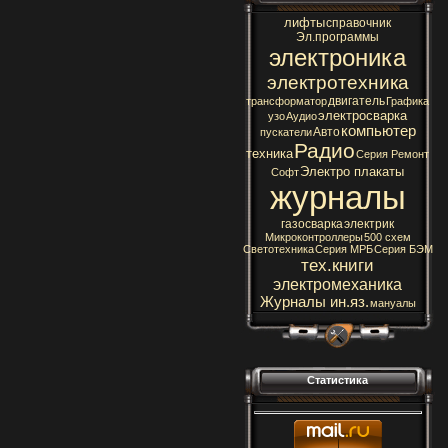
лифты
справочник
Эл.программы
электроника
электротехника
двигатель
трансформатор
Графика
электросварка
узо
Аудио
компьютер
Авто
пускатели
Радио
техника
Серия Ремонт
Электро плакаты
Софт
журналы
газосварка
электрик
Микроконтроллеры
500 схем
Светотехника
Серия МРБ
Серия БЭМ
тех.книги
электромеханика
Журналы ин.яз.
мануалы
Статистика