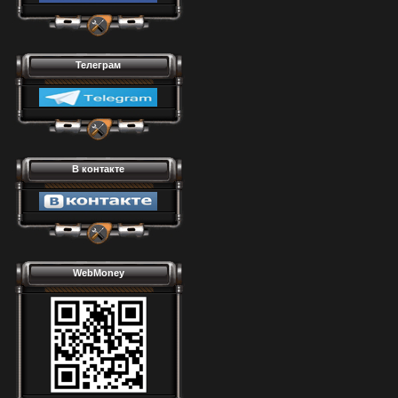
Телеграм
В контакте
WebMoney