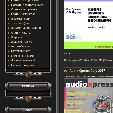
Статьи электротехника
Плакаты электротехника
Статьи электроника
Статьи Компьютер
Любимый софт
Тех.книги (лифты)
Документация (лифты)
Статьи (лифты)
Журналы
Журналы (ин.яз.)
Автолюбителям
Гостевая книга
скачать
Обмен ссылками
Доска объявлений
Просмотров:
860
|
Дата:
21.06.2017
|
Коммент
Написать Админу
AudioXpress July 2017
Реклама
Видео