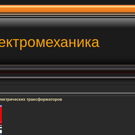
ектромеханика
лектрических трансформаторов