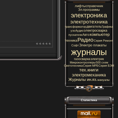
лифты
справочник
Эл.программы
электроника
электротехника
двигатель
трансформатор
Графика
электросварка
узо
Аудио
компьютер
Авто
пускатели
Радио
техника
Серия Ремонт
Электро плакаты
Софт
журналы
газосварка
электрик
Микроконтроллеры
500 схем
Светотехника
Серия МРБ
Серия БЭМ
тех.книги
электромеханика
Журналы ин.яз.
мануалы
Статистика