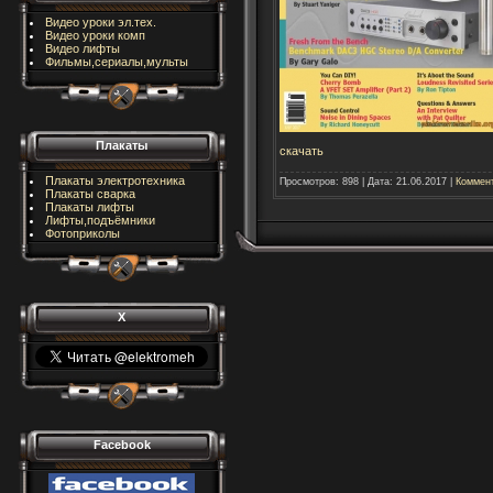
Видео уроки эл.тех.
Видео уроки комп
Видео лифты
Фильмы,сериалы,мульты
Плакаты
скачать
Плакаты электротехника
Просмотров:
898
|
Дата:
21.06.2017
|
Коммент
Плакаты сварка
Плакаты лифты
Лифты,подъёмники
Фотоприколы
X
Facebook