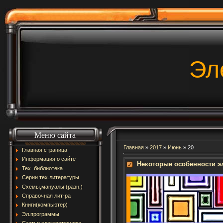
Эл
Меню сайта
Главная
»
2017
»
Июнь
»
20
Главная страница
Информация о сайте
Некоторые особенности э
Тех. библиотека
Серии тех.литературы
Схемы,мануалы (разн.)
Справочная лит-ра
Книги(компьютер)
Эл.программы