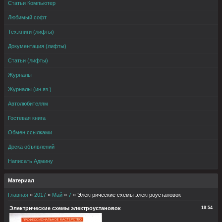
Статьи Компьютер
Любимый софт
Тех.книги (лифты)
Документация (лифты)
Статьи (лифты)
Журналы
Журналы (ин.яз.)
Автолюбителям
Гостевая книга
Обмен ссылками
Доска объявлений
Написать Админу
Материал
Главная
»
2017
»
Май
»
7
» Электрические схемы электроустановок
Электрические схемы электроустановок
19:54