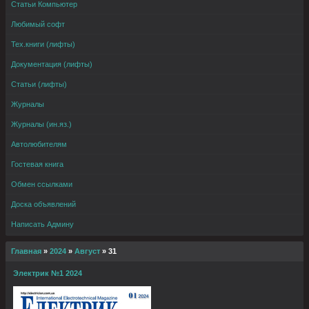
Статьи Компьютер
Любимый софт
Тех.книги (лифты)
Документация (лифты)
Статьи (лифты)
Журналы
Журналы (ин.яз.)
Автолюбителям
Гостевая книга
Обмен ссылками
Доска объявлений
Написать Админу
Главная
»
2024
»
Август
»
31
Электрик №1 2024