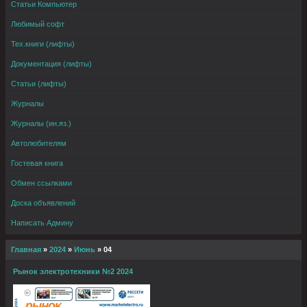
Статьи Компьютер
Любимый софт
Тех.книги (лифты)
Документация (лифты)
Статьи (лифты)
Журналы
Журналы (ин.яз.)
Автолюбителям
Гостевая книга
Обмен ссылками
Доска объявлений
Написать Админу
Главная
»
2024
»
Июнь
»
04
Рынок электротехники №2 2024