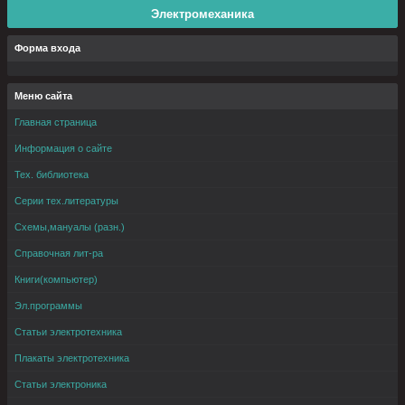
Электромеханика
Форма входа
Меню сайта
Главная страница
Информация о сайте
Тех. библиотека
Серии тех.литературы
Схемы,мануалы (разн.)
Справочная лит-ра
Книги(компьютер)
Эл.программы
Статьи электротехника
Плакаты электротехника
Статьи электроника