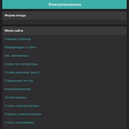
Электромеханика
Форма входа
Меню сайта
Главная страница
Информация о сайте
Тех. библиотека
Серии тех.литературы
Схемы,мануалы (разн.)
Справочная лит-ра
Книги(компьютер)
Эл.программы
Статьи электротехника
Плакаты электротехника
Статьи электроника