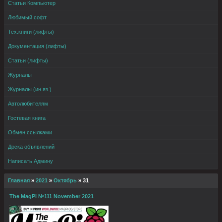
Статьи Компьютер
Любимый софт
Тех.книги (лифты)
Документация (лифты)
Статьи (лифты)
Журналы
Журналы (ин.яз.)
Автолюбителям
Гостевая книга
Обмен ссылками
Доска объявлений
Написать Админу
Главная
»
2021
»
Октябрь
»
31
The MagPi №111 November 2021