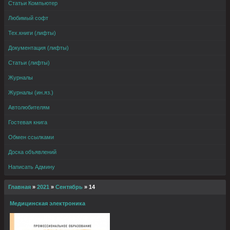
Статьи Компьютер
Любимый софт
Тех.книги (лифты)
Документация (лифты)
Статьи (лифты)
Журналы
Журналы (ин.яз.)
Автолюбителям
Гостевая книга
Обмен ссылками
Доска объявлений
Написать Админу
Главная
»
2021
»
Сентябрь
»
14
Медицинская электроника