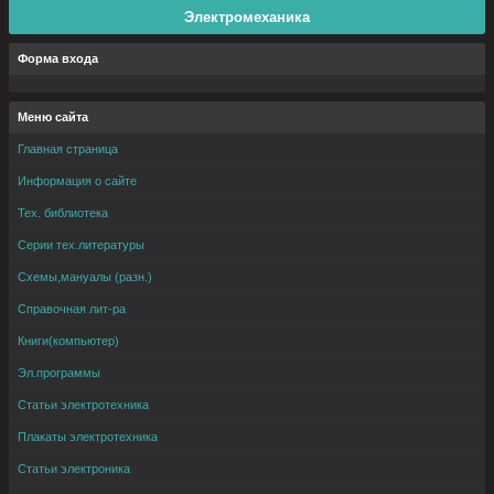
Электромеханика
Форма входа
Меню сайта
Главная страница
Информация о сайте
Тех. библиотека
Серии тех.литературы
Схемы,мануалы (разн.)
Справочная лит-ра
Книги(компьютер)
Эл.программы
Статьи электротехника
Плакаты электротехника
Статьи электроника