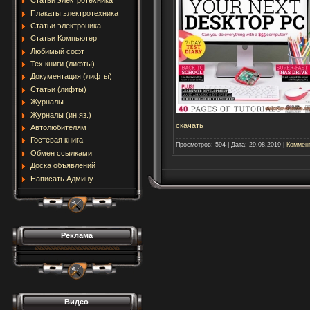
Статьи электротехника
Плакаты электротехника
Статьи электроника
Статьи Компьютер
Любимый софт
Тех.книги (лифты)
Документация (лифты)
Статьи (лифты)
Журналы
Журналы (ин.яз.)
скачать
Автолюбителям
Гостевая книга
Просмотров:
594
|
Дата:
29.08.2019
|
Коммент
Обмен ссылками
Доска объявлений
Написать Админу
Реклама
Видео