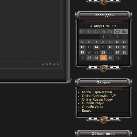
Календарь
«
Август 2019
»
Пн
Вт
Ср
Чт
Пт
Сб
Вс
1
2
3
4
5
6
7
8
9
10
11
12
13
14
15
16
17
18
19
20
21
22
23
24
25
26
27
28
29
30
31
Онлайн
Карта Кыргызстана
Online Соловьёв LIVE
Online Russia Today
Онлайн Радио
Онлайн Игры
Видео
Облако тегов