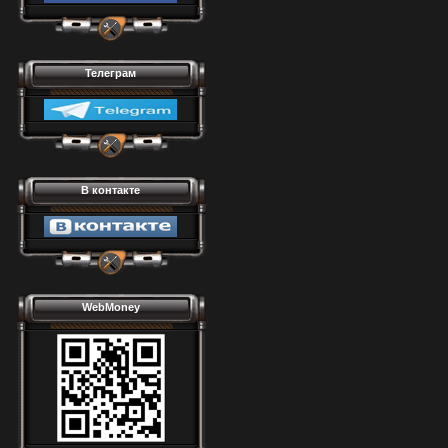
Телеграм
В контакте
WebMoney