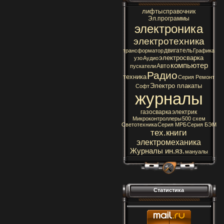
лифты
справочник
Эл.программы
электроника
электротехника
двигатель
трансформатор
Графика
электросварка
узо
Аудио
компьютер
Авто
пускатели
Радио
техника
Серия Ремонт
Электро плакаты
Софт
журналы
газосварка
электрик
Микроконтроллеры
500 схем
Светотехника
Серия МРБ
Серия БЭМ
тех.книги
электромеханика
Журналы ин.яз.
мануалы
Статистика