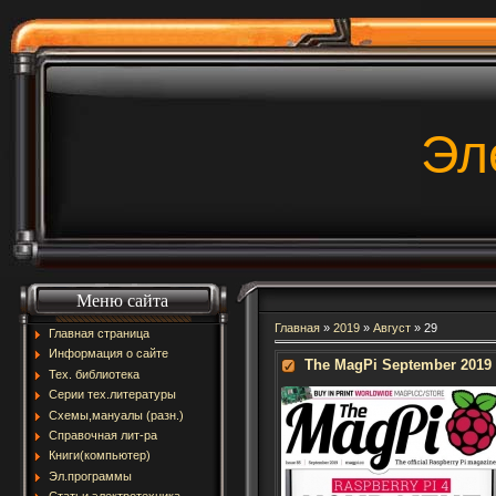
Эл
Меню сайта
Главная
»
2019
»
Август
»
29
Главная страница
Информация о сайте
The MagPi September 2019
Тех. библиотека
Серии тех.литературы
Схемы,мануалы (разн.)
Справочная лит-ра
Книги(компьютер)
Эл.программы