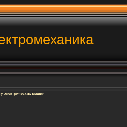
ектромеханика
ту электрических машин