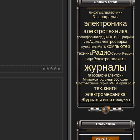
Облако тегов
лифты
справочник
Эл.программы
электроника
электротехника
двигатель
трансформатор
Графика
электросварка
узо
Аудио
компьютер
Авто
пускатели
Радио
техника
Серия Ремонт
Электро плакаты
Софт
журналы
газосварка
электрик
Микроконтроллеры
500 схем
Светотехника
Серия МРБ
Серия БЭМ
тех.книги
электромеханика
Журналы ин.яз.
мануалы
Статистика