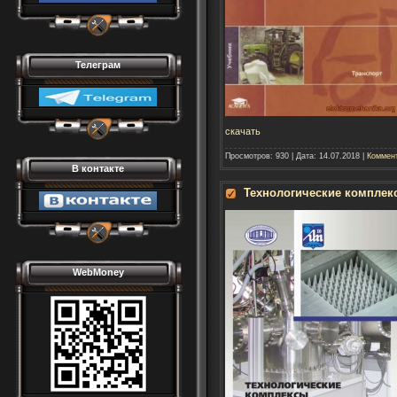
Телеграм
скачать
Просмотров:
930
|
Дата:
14.07.2018
|
Коммент
В контакте
Технологические комплек
WebMoney