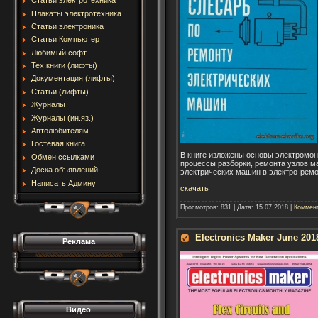
Статьи электротехника
Плакаты электротехника
Статьи электроника
Статьи Компьютер
Любимый софт
Тех.книги (лифты)
Документация (лифты)
Статьи (лифты)
Журналы
Журналы (ин.яз.)
Автолюбителям
Гостевая книга
В книге изложены основы электромон
Обмен ссылками
процессы разборки, ремонта узлов м
Доска объявлений
электрических машин в электро-рем
Написать Админу
скачать
Просмотров:
831
|
Дата:
15.07.2018
|
Коммент
Electronics Maker June 201
Реклама
Видео