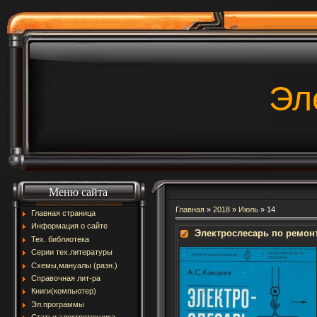
Эл
Меню сайта
Главная
»
2018
»
Июль
»
14
Главная страница
Информация о сайте
Электрослесарь по ремон
Тех. библиотека
Серии тех.литературы
Схемы,мануалы (разн.)
Справочная лит-ра
Книги(компьютер)
Эл.программы