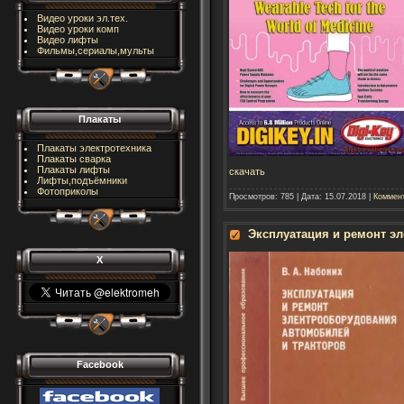
Видео уроки эл.тех.
Видео уроки комп
Видео лифты
Фильмы,сериалы,мульты
Плакаты
Плакаты электротехника
Плакаты сварка
Плакаты лифты
скачать
Лифты,подъёмники
Фотоприколы
Просмотров:
785
|
Дата:
15.07.2018
|
Коммент
Эксплуатация и ремонт э
X
Facebook