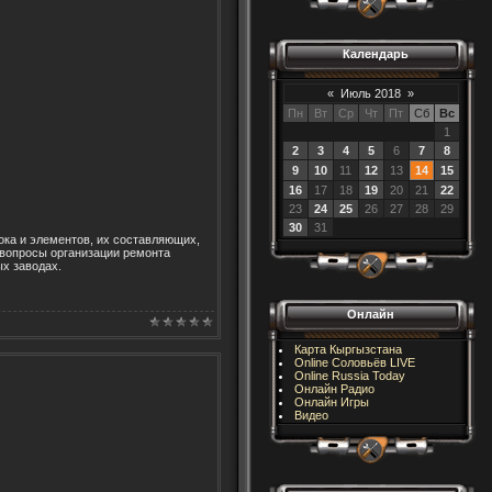
Календарь
«
Июль 2018
»
Пн
Вт
Ср
Чт
Пт
Сб
Вс
1
2
3
4
5
6
7
8
9
10
11
12
13
14
15
16
17
18
19
20
21
22
23
24
25
26
27
28
29
30
31
ока и элементов, их составляющих,
 вопросы организации ремонта
х заводах.
Онлайн
Карта Кыргызстана
Online Соловьёв LIVE
Online Russia Today
Онлайн Радио
Онлайн Игры
Видео